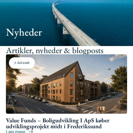
Nyheder
Artikler, nyheder & blogposts
7. Juli 2026
Value Funds – Boligudvikling I ApS køber
Va
udviklingsprojekt midt i Frederikssund
et
Læs mere
Læ