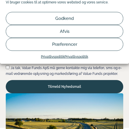
Vi bruger cookies til at optimere vores websted og vores service.
forberedt, når vi udbyder nye projekter.
Godkend
Afvis
Præferencer
Privatlivspolitik
Privatlivspolitik
Ja tak, Value Funds ApS må gerne kontakte mig via telefon, sms og e-
mail vedrørende oplysning og markedsføring af Value Funds projekter.
Tilmeld Nyhedsmail