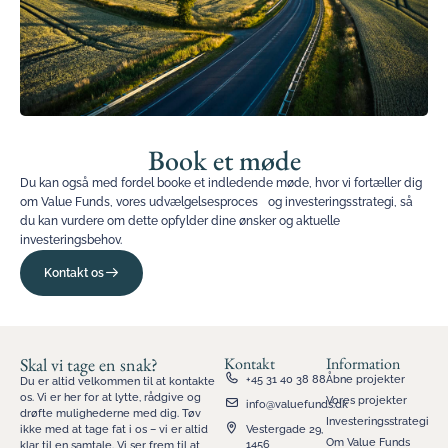
Book et møde
Du kan også med fordel booke et indledende møde, hvor vi fortæller dig
om Value Funds, vores udvælgelsesproces og investeringsstrategi, så
du kan vurdere om dette opfylder dine ønsker og aktuelle
investeringsbehov.
Kontakt os
Skal vi tage en snak?
Kontakt
Information
+45 31 40 38 88
Åbne projekter
Du er altid velkommen til at kontakte
os. Vi er her for at lytte, rådgive og
Vores projekter
info@valuefunds.dk
drøfte mulighederne med dig. Tøv
Investeringsstrategi
ikke med at tage fat i os – vi er altid
Vestergade 29,
Om Value Funds
1456
klar til en samtale. Vi ser frem til at