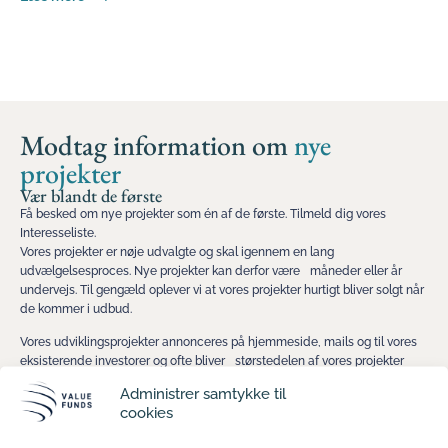
Modtag information om
nye
projekter
Vær blandt de første
Få besked om nye projekter som én af de første. Tilmeld dig vores
Interesseliste.
Vores projekter er nøje udvalgte og skal igennem en lang
udvælgelsesproces. Nye projekter kan derfor være måneder eller år
undervejs. Til gengæld oplever vi at vores projekter hurtigt bliver solgt når
de kommer i udbud.
Vores udviklingsprojekter annonceres på hjemmeside, mails og til vores
eksisterende investorer og ofte bliver størstedelen af vores projekter
solgt til eksisterende investorer. Vi oplever derfor at nye investorer
Administrer samtykke til
kommer for sent!
cookies
Med interesselisten har du mulighed for at holde dig løbende orienteret
om vores projekter og få en introduktion til Value Funds så du er godt