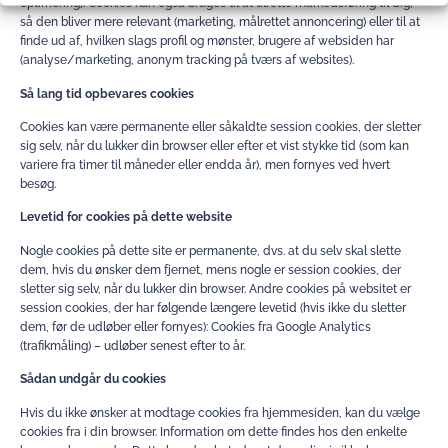
optimering). Cookies kan også bruges til at tilrette markedsføring til dig,
så den bliver mere relevant (marketing, målrettet annoncering) eller til at
finde ud af, hvilken slags profil og mønster, brugere af websiden har
(analyse/marketing, anonym tracking på tværs af websites).
Så lang tid opbevares cookies
Cookies kan være permanente eller såkaldte session cookies, der sletter
sig selv, når du lukker din browser eller efter et vist stykke tid (som kan
variere fra timer til måneder eller endda år), men fornyes ved hvert
besøg.
Levetid for cookies på dette website
Nogle cookies på dette site er permanente, dvs. at du selv skal slette
dem, hvis du ønsker dem fjernet, mens nogle er session cookies, der
sletter sig selv, når du lukker din browser. Andre cookies på websitet er
session cookies, der har følgende længere levetid (hvis ikke du sletter
dem, før de udløber eller fornyes): Cookies fra Google Analytics
(trafikmåling) – udløber senest efter to år.
Sådan undgår du cookies
Hvis du ikke ønsker at modtage cookies fra hjemmesiden, kan du vælge
cookies fra i din browser. Information om dette findes hos den enkelte