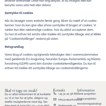
browser leverandør. Dette kan dog betyde, at du muligvis ikke kan
benytte vores side helt eller delvist.
Samtykke til cookies
Når du besøger vores website første gang, bliver du mødt af et cookie-
banner, hvor du kan give eller afvise samtykke til brugen af cookies. Vi
sætter kun ikke-nødvendige cookies, hvis du aktivt accepterer dem.
Du kan til enhver tid ændre eller trække dit samtykke tilbage ved at klikke
på “Cookieindstillinger” nederst på siden.
Retsgrundlag
Vores brug af cookies og lignende teknologier sker i overensstemmelse
med gældende EU-lovgivning, herunder Europa-Parlamentets og Rådets
forordning (GDPR) samt den danske cookiebekendtgørelse. Du kan til
enhver tid trække dit samtykke tilbage via cookieindstillingerne.
Skal vi tage en snak?
Kontakt
Information
+45 31 40 38 88
Åbne projekter
Du er altid velkommen til at kontakte
os. Vi er her for at lytte, rådgive og
Vores projekter
info@valuefunds.dk
drøfte mulighederne med dig. Tøv
Investeringsstrategi
ikke med at tage fat i os – vi er altid
Vestergade 29,