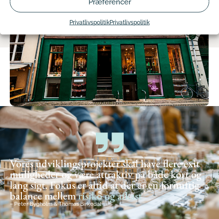
Præferencer
Privatlivspolitik
Privatlivspolitik
Vores udviklingsprojekter skal have flere exit
muligheder og være attraktiv på både kort og
lang sigt. Fokus er altid at der er en fornuftig
balance mellem
risiko og afkast
– Peter Bygholm & Thomas Birkedal