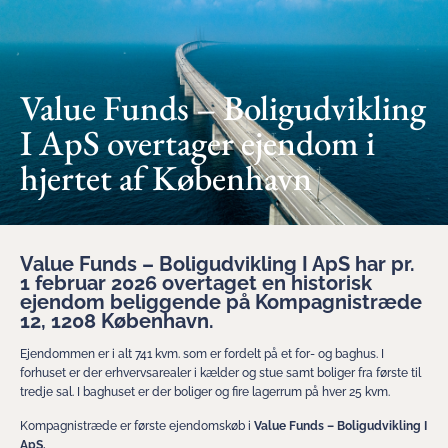
Value Funds – Boligudvikling
I ApS overtager ejendom i
hjertet af København
Value Funds – Boligudvikling I ApS har pr.
1 februar 2026 overtaget en historisk
ejendom beliggende på Kompagnistræde
12, 1208 København.
Ejendommen er i alt 741 kvm. som er fordelt på et for- og baghus. I
forhuset er der erhvervsarealer i kælder og stue samt boliger fra første til
tredje sal. I baghuset er der boliger og fire lagerrum på hver 25 kvm.
Kompagnistræde er første ejendomskøb i
Value Funds – Boligudvikling I
ApS.