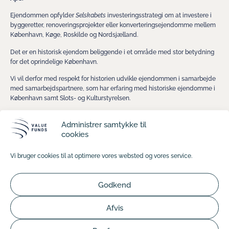
Ejendommen opfylder
Selskabets
investeringsstrategi om at investere i
byggeretter, renoveringsprojekter eller konverteringsejendomme mellem
København, Køge, Roskilde og Nordsjælland.
Det er en historisk ejendom beliggende i et område med stor betydning
for det oprindelige København.
Vi vil derfor med respekt for historien udvikle ejendommen i samarbejde
med samarbejdspartnere, som har erfaring med historiske ejendomme i
København samt Slots- og Kulturstyrelsen.
Vi forventer, at udviklingsarbejdet tager ca. 24 måneder.
Administrer samtykke til
Du kan løbende følge udviklingen af ejendommen her på hjemmesiden
cookies
eller gennem vores nyhedsmails.
Vi bruger cookies til at optimere vores websted og vores service.
Value Funds ApS er Registreret forvalter af alternative investeringsfonde
hos Finanstilsynet. Value Funds har FT-Id nr. 25689.
TIDLIGERE
NÆSTE
Godkend
Value Funds i fortsat vækst
Value Funds – Boligudvikling I ApS har indkøbt et nyt udviklingsprojekt i Vanløse
Afvis