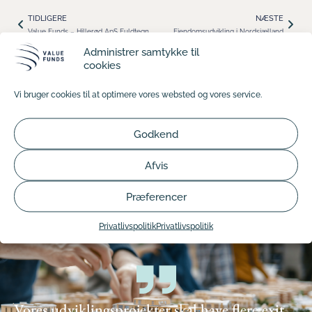
TIDLIGERE
NÆSTE
Value Funds – Hillerød ApS Fuldtegnet projekt i vækstområde
Ejendomsudvikling i Nordsjælland
Administrer samtykke til
cookies
Vi bruger cookies til at optimere vores websted og vores service.
Godkend
Afvis
Præferencer
Privatlivspolitik
Privatlivspolitik
Vores udviklingsprojekter skal have flere exit